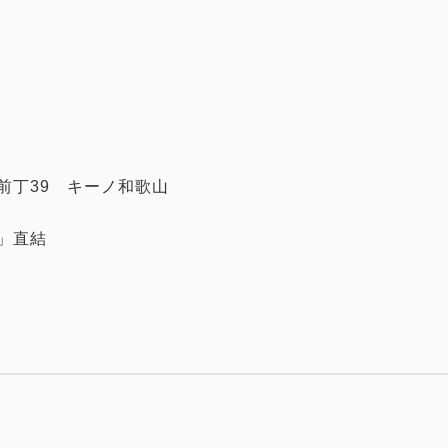
前丁39 キーノ和歌山
」直結