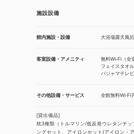
施設設備
館内施設・設備
大浴場
露天風
客室設備・アメニティ
無料Wi-Fi（全
フェイスタオ
パジャマ
テレ
その他設備・サービス
全館無料Wi-Fi
[貸出備品]
枕3種類（トルマリン/低反発ウレタンチ