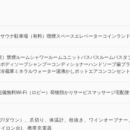
呂
サウナ
駐車場（有料）
喫煙スペース
エレベーター
コインラン
室）
禁煙ルーム
シャワールーム
ユニットバス
バスルーム
バスタ
ル
ボディソープ
シャンプー
コンディショナー
ハンドソープ
歯ブ
ビ
冷蔵庫
ミネラルウォーター
湯沸かしポット
エアコン
コンセン
完備
無料Wi-Fi（ロビー）
荷物預かりサービス
マッサージ
宅配便
ップ/ダウン）、爪切り、体温計、栓抜き、ワインオープナ