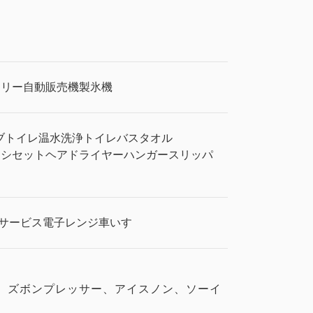
ドリー
自動販売機
製氷機
ブ
トイレ
温水洗浄トイレ
バスタオル
ラシセット
ヘアドライヤー
ハンガー
スリッパ
ト
サービス
電子レンジ
車いす
ー、ズボンプレッサー、アイスノン、ソーイ