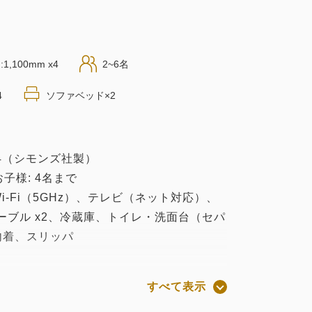
1,100mm x4
2~6名
4
ソファベッド×2
m x4（シモンズ社製）
お子様: 4名まで
-Fi（5GHz）、テレビ（ネット対応）、
ーブル x2、冷蔵庫、トイレ・洗面台（セパ
内着、スリッパ
トエフォート型のサービスです。
すべて表示