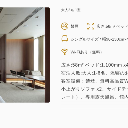
大人
2
名
1
室
禁煙
広さ:58m² ベッド:
シングルサイズ / 幅90-130cm×
Wi-Fiあり（無料）
広さ:58m² ベッド:1,100m
宿泊人数:大人:1-6名、添寝の
客室設備：禁煙、無料高品質Wi
小上がりソファ x2、サイドテ
レート）、専用露天風呂、館
※無料WI-FIについてはベス