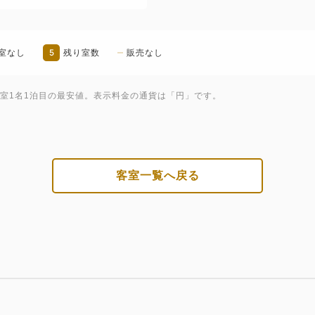
5
室なし
残り室数
販売なし
1室1名1泊目の最安値。表示料金の通貨は「円」です。
客室一覧へ戻る