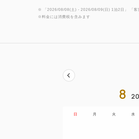
※ 「
2026/08/08(土)
- 2026/08/09(日)
1泊2日
」 「
客
※料金には消費税を含みます
8
20
日
月
火
水