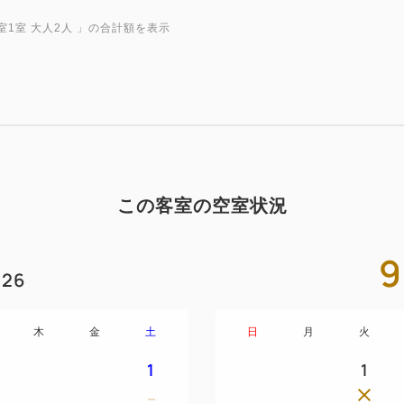
室1室 大人2人
」の合計額を表示
この客室の空室状況
9
26
木
金
土
日
月
火
1
1