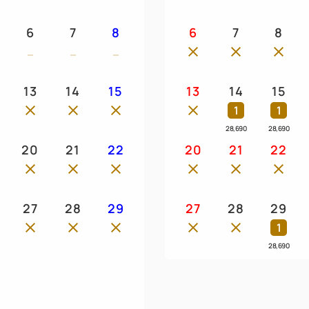
6
7
8
6
7
8
13
14
15
13
14
15
1
1
28,690
28,690
20
21
22
20
21
22
27
28
29
27
28
29
1
28,690